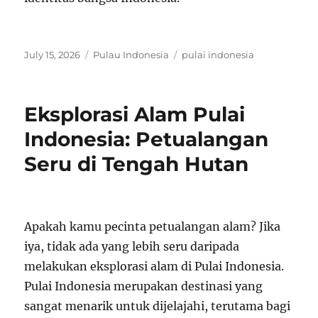
Posted
Categories
Tags
July 15, 2026
Pulau Indonesia
pulai indonesia
on
Eksplorasi Alam Pulai
Indonesia: Petualangan
Seru di Tengah Hutan
Apakah kamu pecinta petualangan alam? Jika
iya, tidak ada yang lebih seru daripada
melakukan eksplorasi alam di Pulai Indonesia.
Pulai Indonesia merupakan destinasi yang
sangat menarik untuk dijelajahi, terutama bagi