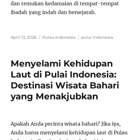
dan temukan kedamaian di tempat-tempat
ibadah yang indah dan bersejarah.
Posted
Categories
Tags
April 13, 2026
Pulau Indonesia
pulai indonesia
on
Menyelami Kehidupan
Laut di Pulai Indonesia:
Destinasi Wisata Bahari
yang Menakjubkan
Apakah Anda pecinta wisata bahari? Jika iya,
Anda harus menyelami kehidupan laut di Pulau