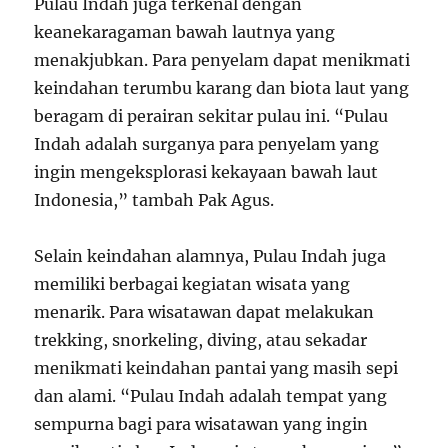
Pulau Indah juga terkenal dengan
keanekaragaman bawah lautnya yang
menakjubkan. Para penyelam dapat menikmati
keindahan terumbu karang dan biota laut yang
beragam di perairan sekitar pulau ini. “Pulau
Indah adalah surganya para penyelam yang
ingin mengeksplorasi kekayaan bawah laut
Indonesia,” tambah Pak Agus.
Selain keindahan alamnya, Pulau Indah juga
memiliki berbagai kegiatan wisata yang
menarik. Para wisatawan dapat melakukan
trekking, snorkeling, diving, atau sekadar
menikmati keindahan pantai yang masih sepi
dan alami. “Pulau Indah adalah tempat yang
sempurna bagi para wisatawan yang ingin