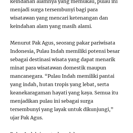
keindahan alamnya yang memukau, pulau ini
menjadi surga tersembunyi bagi para
wisatawan yang mencari ketenangan dan
keindahan alam yang masih alami.
Menurut Pak Agus, seorang pakar pariwisata
Indonesia, Pulau Indah memiliki potensi besar
sebagai destinasi wisata yang dapat menarik
minat para wisatawan domestik maupun
mancanegara. “Pulau Indah memiliki pantai
yang indah, hutan tropis yang lebat, serta
keanekaragaman hayati yang kaya. Semua itu
menjadikan pulau ini sebagai surga
tersembunyi yang layak untuk dikunjungi,”
ujar Pak Agus.