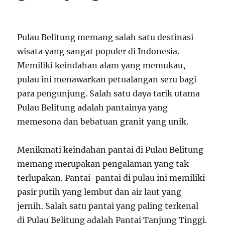
Pulau Belitung memang salah satu destinasi
wisata yang sangat populer di Indonesia.
Memiliki keindahan alam yang memukau,
pulau ini menawarkan petualangan seru bagi
para pengunjung. Salah satu daya tarik utama
Pulau Belitung adalah pantainya yang
memesona dan bebatuan granit yang unik.
Menikmati keindahan pantai di Pulau Belitung
memang merupakan pengalaman yang tak
terlupakan. Pantai-pantai di pulau ini memiliki
pasir putih yang lembut dan air laut yang
jernih. Salah satu pantai yang paling terkenal
di Pulau Belitung adalah Pantai Tanjung Tinggi.