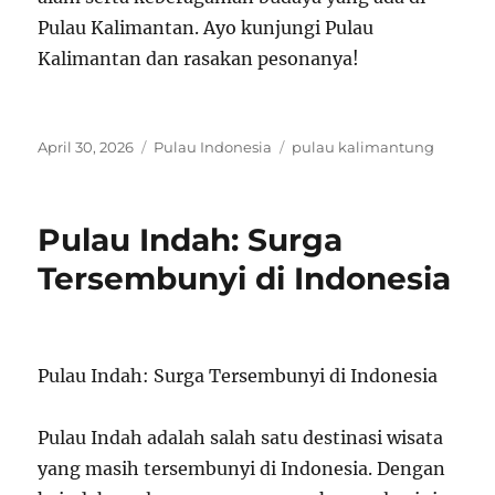
Pulau Kalimantan. Ayo kunjungi Pulau
Kalimantan dan rasakan pesonanya!
Posted
Categories
Tags
April 30, 2026
Pulau Indonesia
pulau kalimantung
on
Pulau Indah: Surga
Tersembunyi di Indonesia
Pulau Indah: Surga Tersembunyi di Indonesia
Pulau Indah adalah salah satu destinasi wisata
yang masih tersembunyi di Indonesia. Dengan