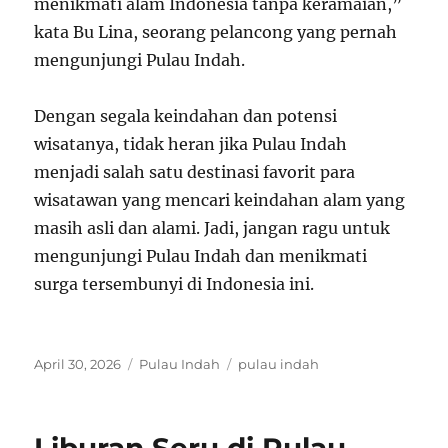
menikmati alam Indonesia tanpa keramaian,”
kata Bu Lina, seorang pelancong yang pernah
mengunjungi Pulau Indah.
Dengan segala keindahan dan potensi
wisatanya, tidak heran jika Pulau Indah
menjadi salah satu destinasi favorit para
wisatawan yang mencari keindahan alam yang
masih asli dan alami. Jadi, jangan ragu untuk
mengunjungi Pulau Indah dan menikmati
surga tersembunyi di Indonesia ini.
Posted
Categories
Tags
April 30, 2026
Pulau Indah
pulau indah
on