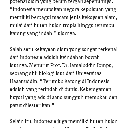
potensi alam yang belum tergali sepenuhnya.
“Indonesia merupakan negara kepulauan yang
memiliki berbagai macam jenis kekayaan alam,
mulai dari hutan hujan tropis hingga terumbu
karang yang indah,” ujarnya.
Salah satu kekayaan alam yang sangat terkenal
dari Indonesia adalah keindahan bawah
lautnya. Menurut Prof. Dr. Jamaluddin Jompa,
seorang ahli biologi laut dari Universitas
Hasanuddin, “Terumbu karang di Indonesia
adalah yang terindah di dunia. Keberagaman
hayati yang ada di sana sungguh memukau dan
patut dilestarikan.”
Selain itu, Indonesia juga memiliki hutan hujan