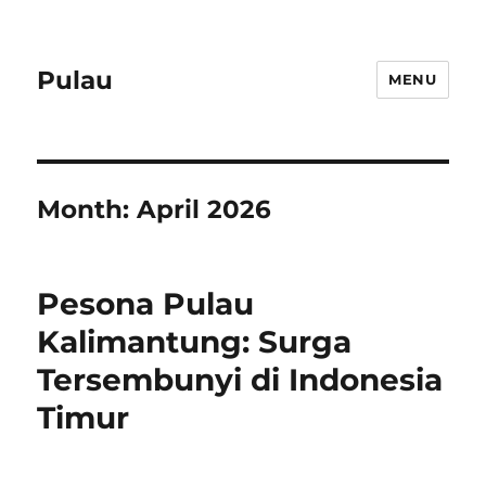
Pulau
MENU
Month:
April 2026
Pesona Pulau
Kalimantung: Surga
Tersembunyi di Indonesia
Timur