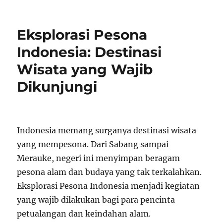
on
Eksplorasi Pesona
Indonesia: Destinasi
Wisata yang Wajib
Dikunjungi
Indonesia memang surganya destinasi wisata
yang mempesona. Dari Sabang sampai
Merauke, negeri ini menyimpan beragam
pesona alam dan budaya yang tak terkalahkan.
Eksplorasi Pesona Indonesia menjadi kegiatan
yang wajib dilakukan bagi para pencinta
petualangan dan keindahan alam.