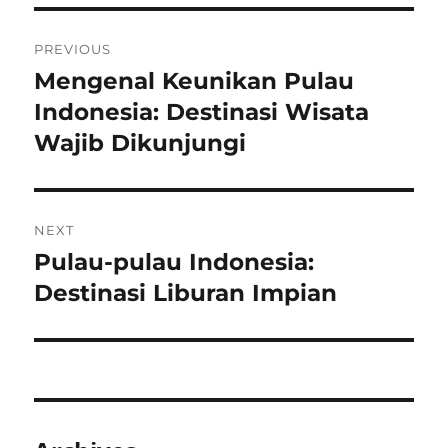
Post
PREVIOUS
navigation
Mengenal Keunikan Pulau
Previous
post:
Indonesia: Destinasi Wisata
Wajib Dikunjungi
NEXT
Pulau-pulau Indonesia:
Next
post:
Destinasi Liburan Impian