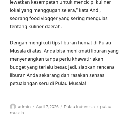
lewatkan kesempatan untuk mencicipi kuliner
lokal yang menggugah selera,” kata Andi,
seorang food vlogger yang sering mengulas
tentang kuliner daerah.
Dengan mengikuti tips liburan hemat di Pulau
Musala di atas, Anda bisa menikmati liburan yang
menyenangkan tanpa perlu khawatir akan
budget yang terlalu besar. Jadi, siapkan rencana
liburan Anda sekarang dan rasakan sensasi
petualangan seru di Pulau Musala!
Author
Posted
Categories
Tags
admin
April 7, 2026
Pulau Indonesia
pulau
on
musala