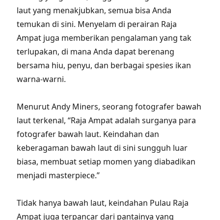
laut yang menakjubkan, semua bisa Anda
temukan di sini. Menyelam di perairan Raja
Ampat juga memberikan pengalaman yang tak
terlupakan, di mana Anda dapat berenang
bersama hiu, penyu, dan berbagai spesies ikan
warna-warni.
Menurut Andy Miners, seorang fotografer bawah
laut terkenal, “Raja Ampat adalah surganya para
fotografer bawah laut. Keindahan dan
keberagaman bawah laut di sini sungguh luar
biasa, membuat setiap momen yang diabadikan
menjadi masterpiece.”
Tidak hanya bawah laut, keindahan Pulau Raja
Ampat juga terpancar dari pantainya yang