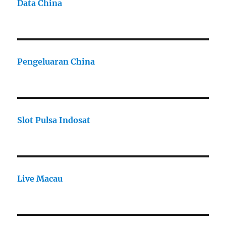
Data China
Pengeluaran China
Slot Pulsa Indosat
Live Macau