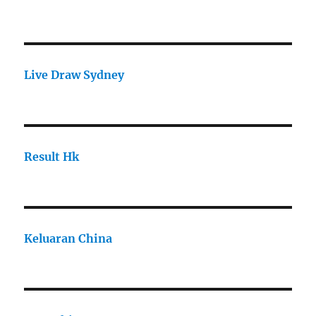
Live Draw Sydney
Result Hk
Keluaran China