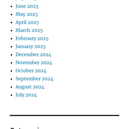
June 2025
May 2025
April 2025
March 2025
February 2025
January 2025
December 2024
November 2024
October 2024
September 2024
August 2024
July 2024