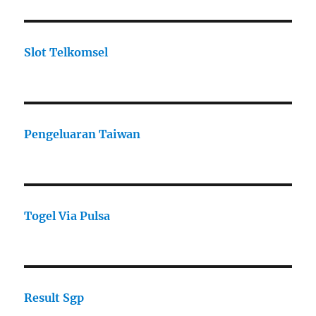
Slot Telkomsel
Pengeluaran Taiwan
Togel Via Pulsa
Result Sgp