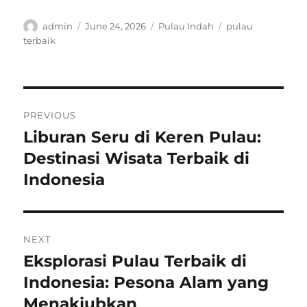
Author
Posted
Categories
Tags
admin
June 24, 2026
Pulau Indah
pulau
on
terbaik
Post
PREVIOUS
navigation
Liburan Seru di Keren Pulau:
Previous
post:
Destinasi Wisata Terbaik di
Indonesia
NEXT
Eksplorasi Pulau Terbaik di
Next
post:
Indonesia: Pesona Alam yang
Menakjubkan