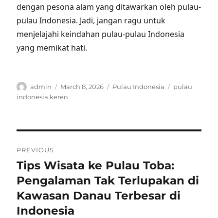
dengan pesona alam yang ditawarkan oleh pulau-
pulau Indonesia. Jadi, jangan ragu untuk
menjelajahi keindahan pulau-pulau Indonesia
yang memikat hati.
Author
Posted
Categories
Tags
admin
March 8, 2026
Pulau Indonesia
pulau
on
indonesia keren
Post
PREVIOUS
navigation
Tips Wisata ke Pulau Toba:
Previous
post:
Pengalaman Tak Terlupakan di
Kawasan Danau Terbesar di
Indonesia