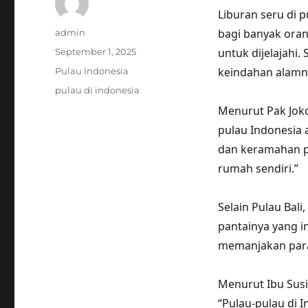
Liburan seru di 
Author
bagi banyak oran
admin
Posted
untuk dijelajahi.
September 1, 2025
on
Categories
keindahan alamn
Pulau Indonesia
Tags
pulau di indonesia
Menurut Pak Joko
pulau Indonesia 
dan keramahan p
rumah sendiri.”
Selain Pulau Bal
pantainya yang 
memanjakan para
Menurut Ibu Susi
“Pulau-pulau di I