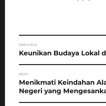
Post
PREVIOUS
navigation
Keunikan Budaya Lokal di
Previous
post:
NEXT
Menikmati Keindahan Alam
Next
post:
Negeri yang Mengesank