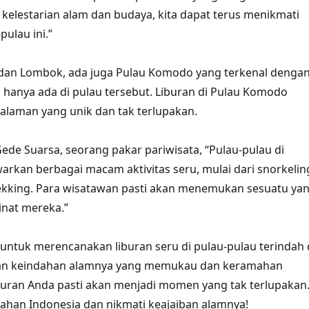
elestarian alam dan budaya, kita dapat terus menikmati
ulau ini.”
i dan Lombok, ada juga Pulau Komodo yang terkenal denga
 hanya ada di pulau tersebut. Liburan di Pulau Komodo
laman yang unik dan tak terlupakan.
de Suarsa, seorang pakar pariwisata, “Pulau-pulau di
rkan berbagai macam aktivitas seru, mulai dari snorkelin
rekking. Para wisatawan pasti akan menemukan sesuatu ya
inat mereka.”
u untuk merencanakan liburan seru di pulau-pulau terindah 
an keindahan alamnya yang memukau dan keramahan
uran Anda pasti akan menjadi momen yang tak terlupakan
ndahan Indonesia dan nikmati keajaiban alamnya!