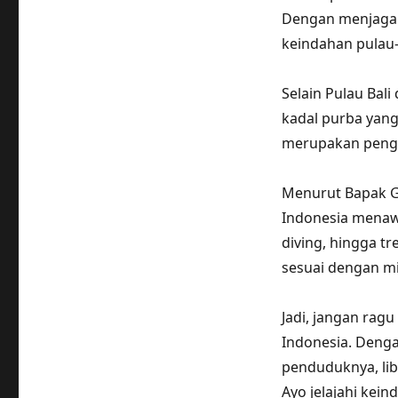
Dengan menjaga k
keindahan pulau-p
Selain Pulau Bal
kadal purba yang
merupakan penga
Menurut Bapak Ge
Indonesia menawa
diving, hingga t
sesuai dengan m
Jadi, jangan rag
Indonesia. Deng
penduduknya, lib
Ayo jelajahi kei