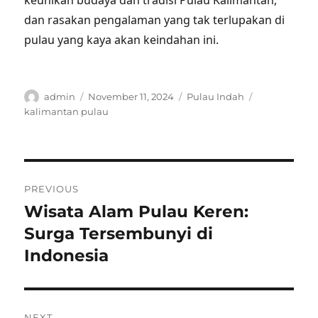
keunikan budaya dan tradisi Pulau Kalimantan,
dan rasakan pengalaman yang tak terlupakan di
pulau yang kaya akan keindahan ini.
Author
Posted
Categories
Tags
admin
November 11, 2024
Pulau Indah
on
kalimantan pulau
Post
PREVIOUS
navigation
Wisata Alam Pulau Keren:
Previous
post:
Surga Tersembunyi di
Indonesia
NEXT