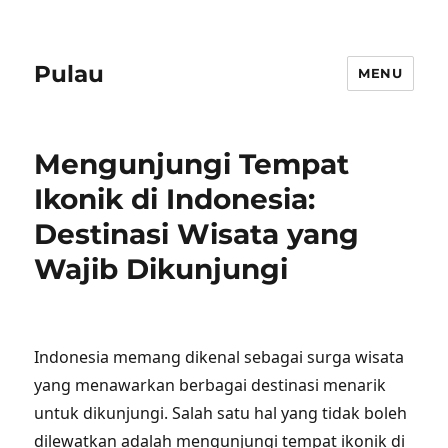
Pulau
MENU
Mengunjungi Tempat
Ikonik di Indonesia:
Destinasi Wisata yang
Wajib Dikunjungi
Indonesia memang dikenal sebagai surga wisata
yang menawarkan berbagai destinasi menarik
untuk dikunjungi. Salah satu hal yang tidak boleh
dilewatkan adalah mengunjungi tempat ikonik di