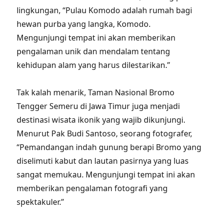
lingkungan, “Pulau Komodo adalah rumah bagi
hewan purba yang langka, Komodo.
Mengunjungi tempat ini akan memberikan
pengalaman unik dan mendalam tentang
kehidupan alam yang harus dilestarikan.”
Tak kalah menarik, Taman Nasional Bromo
Tengger Semeru di Jawa Timur juga menjadi
destinasi wisata ikonik yang wajib dikunjungi.
Menurut Pak Budi Santoso, seorang fotografer,
“Pemandangan indah gunung berapi Bromo yang
diselimuti kabut dan lautan pasirnya yang luas
sangat memukau. Mengunjungi tempat ini akan
memberikan pengalaman fotografi yang
spektakuler.”