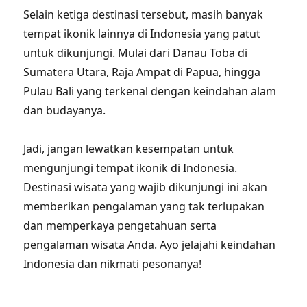
Selain ketiga destinasi tersebut, masih banyak
tempat ikonik lainnya di Indonesia yang patut
untuk dikunjungi. Mulai dari Danau Toba di
Sumatera Utara, Raja Ampat di Papua, hingga
Pulau Bali yang terkenal dengan keindahan alam
dan budayanya.
Jadi, jangan lewatkan kesempatan untuk
mengunjungi tempat ikonik di Indonesia.
Destinasi wisata yang wajib dikunjungi ini akan
memberikan pengalaman yang tak terlupakan
dan memperkaya pengetahuan serta
pengalaman wisata Anda. Ayo jelajahi keindahan
Indonesia dan nikmati pesonanya!