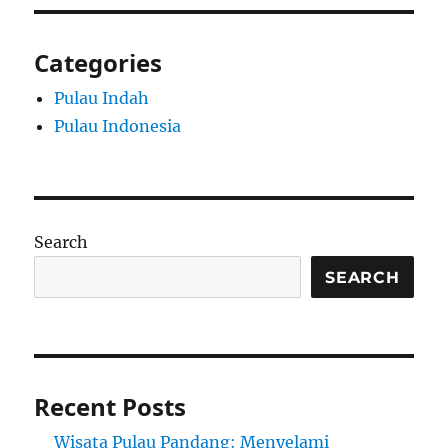
Categories
Pulau Indah
Pulau Indonesia
Search
SEARCH
Recent Posts
Wisata Pulau Pandang: Menyelami