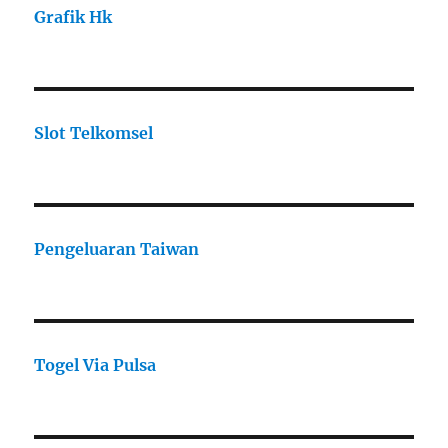
Grafik Hk
Slot Telkomsel
Pengeluaran Taiwan
Togel Via Pulsa