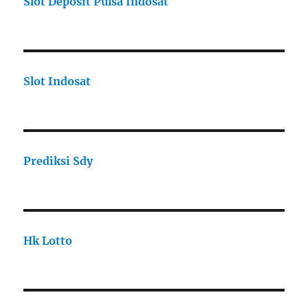
Slot Deposit Pulsa Indosat
Slot Indosat
Prediksi Sdy
Hk Lotto