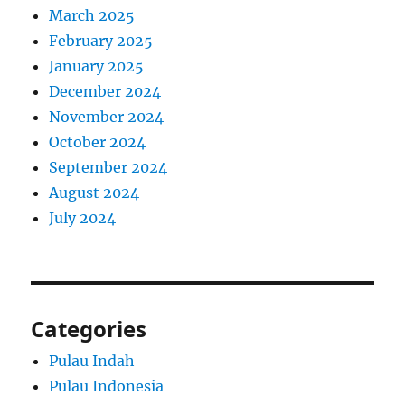
March 2025
February 2025
January 2025
December 2024
November 2024
October 2024
September 2024
August 2024
July 2024
Categories
Pulau Indah
Pulau Indonesia