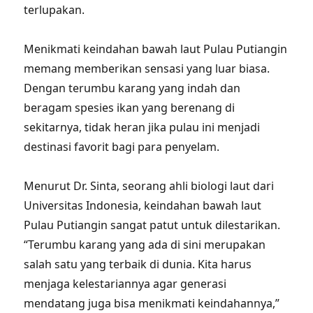
terlupakan.
Menikmati keindahan bawah laut Pulau Putiangin
memang memberikan sensasi yang luar biasa.
Dengan terumbu karang yang indah dan
beragam spesies ikan yang berenang di
sekitarnya, tidak heran jika pulau ini menjadi
destinasi favorit bagi para penyelam.
Menurut Dr. Sinta, seorang ahli biologi laut dari
Universitas Indonesia, keindahan bawah laut
Pulau Putiangin sangat patut untuk dilestarikan.
“Terumbu karang yang ada di sini merupakan
salah satu yang terbaik di dunia. Kita harus
menjaga kelestariannya agar generasi
mendatang juga bisa menikmati keindahannya,”