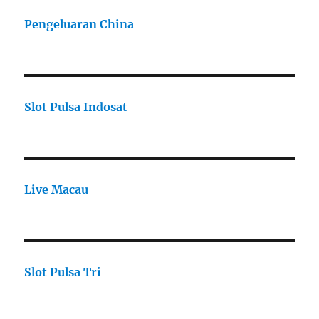
Pengeluaran China
Slot Pulsa Indosat
Live Macau
Slot Pulsa Tri