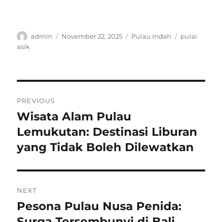
Author
Posted
Categories
Tags
admin
November 22, 2025
Pulau Indah
pulai
on
asik
Post
PREVIOUS
navigation
Wisata Alam Pulau
Previous
post:
Lemukutan: Destinasi Liburan
yang Tidak Boleh Dilewatkan
NEXT
Pesona Pulau Nusa Penida:
Next
post:
Surga Tersembunyi di Bali