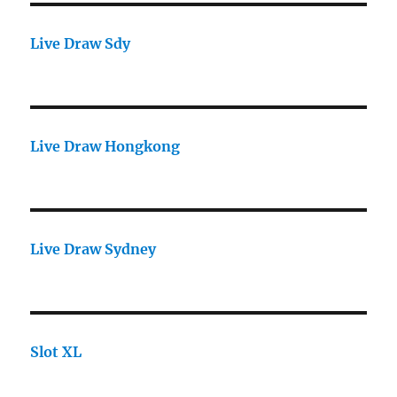
Live Draw Sdy
Live Draw Hongkong
Live Draw Sydney
Slot XL