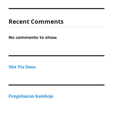
Recent Comments
No comments to show.
Slot Via Dana
Pengeluaran Kamboja