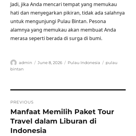
Jadi, jika Anda mencari tempat yang memukau
hati dan menyegarkan pikiran, tidak ada salahnya
untuk mengunjungi Pulau Bintan. Pesona
alamnya yang memukau akan membuat Anda
merasa seperti berada di surga di bumi.
Author
Posted
Categories
Tags
admin
June 8, 2026
Pulau Indonesia
pulau
on
bintan
Post
PREVIOUS
navigation
Manfaat Memilih Paket Tour
Previous
post:
Travel dalam Liburan di
Indonesia