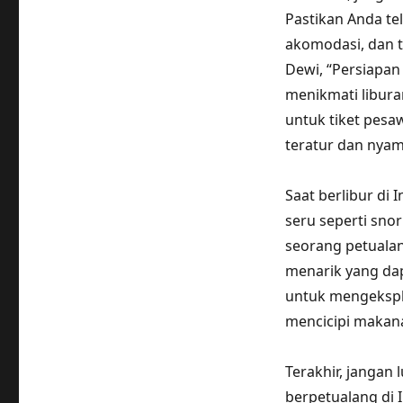
Pastikan Anda te
akomodasi, dan t
Dewi, “Persiapan
menikmati libura
untuk tiket pesaw
teratur dan nyam
Saat berlibur di 
seru seperti snor
seorang petualang
menarik yang dap
untuk mengekspl
mencicipi makan
Terakhir, jangan
berpetualang di 