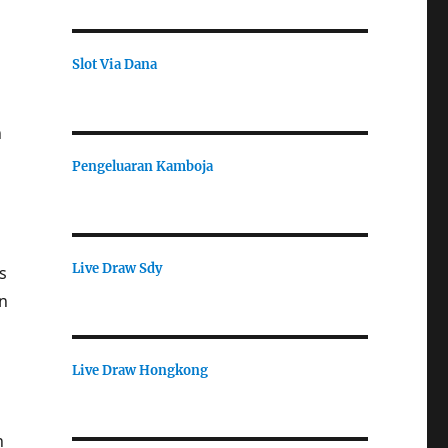
Slot Via Dana
h
Pengeluaran Kamboja
Live Draw Sdy
s
n
Live Draw Hongkong
n