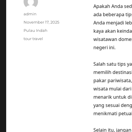
Apakah Anda seda
Author
ada beberapa tips
admin
Posted
Anda menjadi leb
November 17, 2025
on
Categories
kaya akan keinda
Pulau Indah
Tags
wisatawan domes
tour travel
negeri ini.
Salah satu tips y
memilih destina
pakar pariwisata,
wisata mulai dar
menarik untuk di
yang sesuai den
menikmati petual
Selain itu, jang