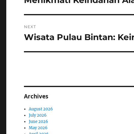
Menikmati Keindahan Al
post:
NEXT
Wisata Pulau Bintan: Ke
Next
post:
Archives
August 2026
July 2026
June 2026
May 2026