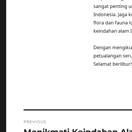
sangat penting u
Indonesia. Jaga
flora dan fauna 
keindahan alam I
Dengan mengikuti 
petualangan ser
Selamat berlibur!
Post
PREVIOUS
navigation
Previous