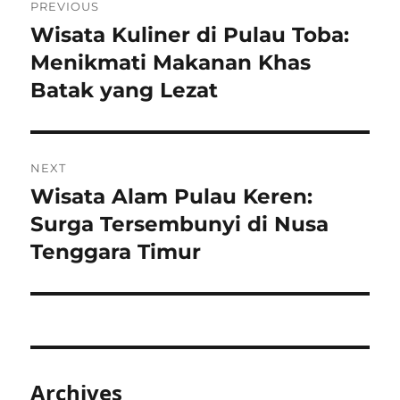
PREVIOUS
navigation
Wisata Kuliner di Pulau Toba:
Previous
post:
Menikmati Makanan Khas
Batak yang Lezat
NEXT
Wisata Alam Pulau Keren:
Next
post:
Surga Tersembunyi di Nusa
Tenggara Timur
Archives