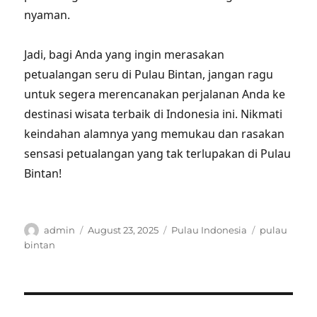
nyaman.
Jadi, bagi Anda yang ingin merasakan
petualangan seru di Pulau Bintan, jangan ragu
untuk segera merencanakan perjalanan Anda ke
destinasi wisata terbaik di Indonesia ini. Nikmati
keindahan alamnya yang memukau dan rasakan
sensasi petualangan yang tak terlupakan di Pulau
Bintan!
Author
Posted
Categories
Tags
admin
August 23, 2025
Pulau Indonesia
pulau
on
bintan
Post